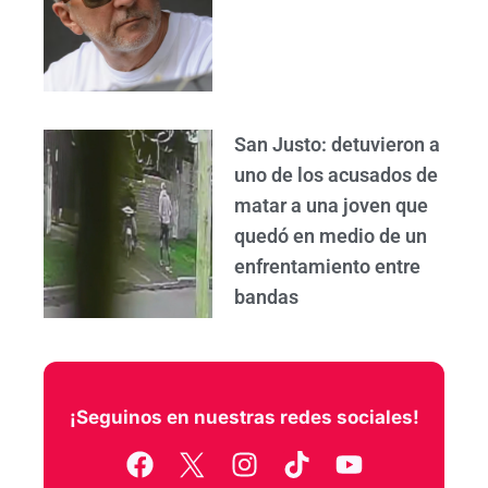
San Justo: detuvieron a
uno de los acusados de
matar a una joven que
quedó en medio de un
enfrentamiento entre
bandas
¡Seguinos en nuestras redes sociales!
F
I
T
Y