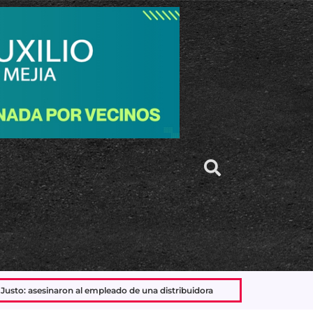
o de una distribuidora
Peabody dejó de fabricar en su planta 