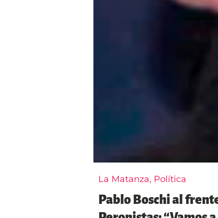
La Matanza
,
Política
Pablo Boschi al frent
Peronistas: “Vamos a 