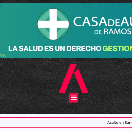
Menu
Asalto en San Justo: asesinaron al emplead