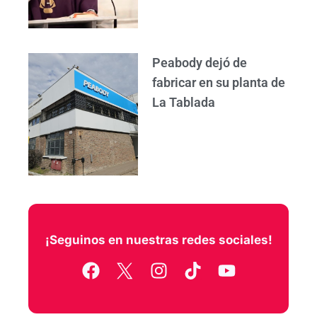
Peabody dejó de
fabricar en su planta de
La Tablada
¡Seguinos en nuestras redes sociales!
F
I
T
Y
a
n
i
o
c
s
k
u