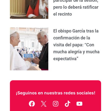
participar de la sesión,
pero lo deberá ratificar
el recinto
El obispo García tras la
confirmación de la
visita del papa: “Con
mucha alegría y mucha
expectativa”
¡Seguinos en nuestras redes sociales!
F
I
T
Y
a
n
i
o