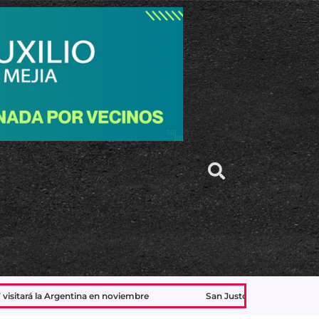
viembre
San Justo: detienen a uno de los acusados de matar 