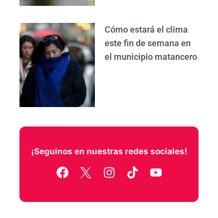
Cómo estará el clima
este fin de semana en
el municipio matancero
¡Seguinos en nuestras redes sociales!
F
I
T
Y
a
n
i
o
c
s
k
u
e
t
t
t