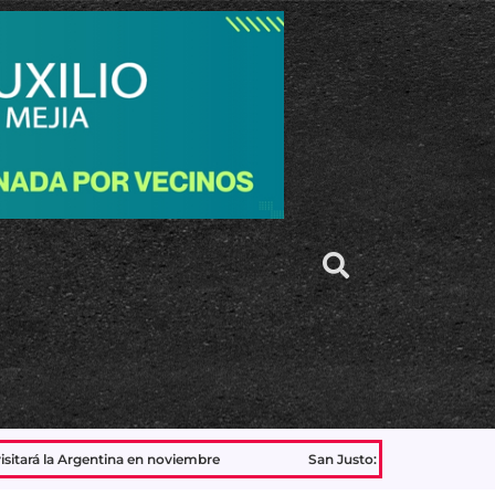
San Justo: detienen a uno de los acusados de matar a una joven