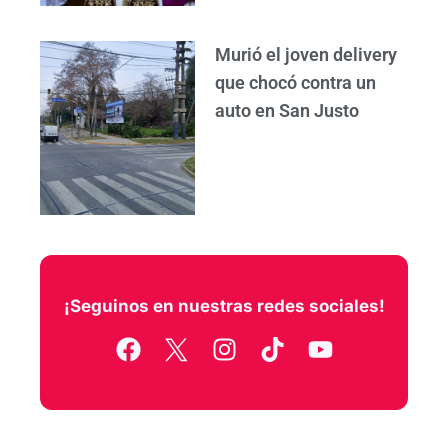
Murió el joven delivery
que chocó contra un
auto en San Justo
¡Seguinos en nuestras redes sociales!
F
I
T
Y
a
n
i
o
c
s
k
u
e
t
t
t
b
a
o
u