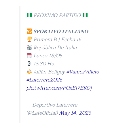
PRÓXIMO PARTIDO
𝐒𝐏𝐎𝐑𝐓𝐈𝐕𝐎 𝐈𝐓𝐀𝐋𝐈𝐀𝐍𝐎
Primera B | Fecha 16
República De Italia
Lunes 18/05
15.30 Hs.
Julián Beligoy
#VamosVillero
#Laferrere2026
pic.twitter.com/FOxEi7EKOj
— Deportivo Laferrere
(@LafeOficial)
May 14, 2026