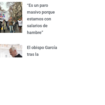
“Es un paro
masivo porque
estamos con
salarios de
hambre”
El obispo García
tras la
confirmación de
la visita del
papa: “Con
mucha alegría y
mucha
expectativa”