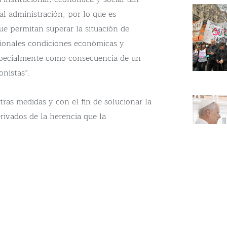
ual administración, por lo que es
ue permitan superar la situación de
ionales condiciones económicas y
especialmente como consecuencia de un
onistas”.
ras medidas y con el fin de solucionar la
ivados de la herencia que la
os los argentinos, es necesario efectuar
ico Nacional de cinco puntos del PBI y, al
ión de los pasivos remunerados del Banco
, los que son responsables de los diez
 alternativa a un urgente ajuste fiscal