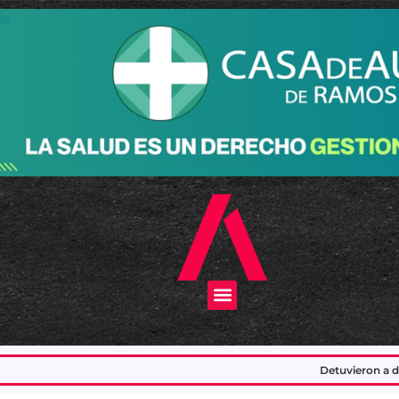
Menu
Detuvieron a dos delincuentes que integrab