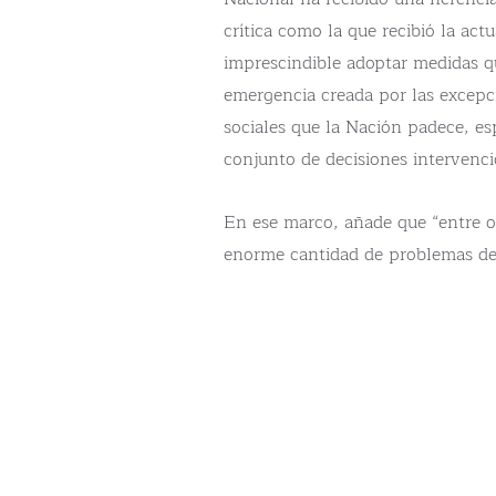
crítica como la que recibió la act
imprescindible adoptar medidas q
emergencia creada por las excepc
sociales que la Nación padece, 
conjunto de decisiones intervenci
En ese marco, añade que “entre ot
enorme cantidad de problemas der
administración saliente dejó a tod
un ajuste fiscal en el Sector Públ
mismo tiempo, resolver la situac
Central de la República Argentina
puntos de su déficit”.
“En consecuencia, no hay solución