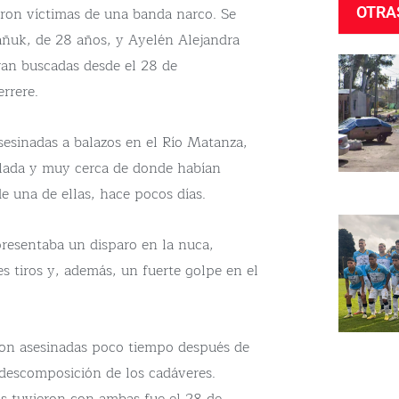
eron víctimas de una banda narco. Se
OTRA
ñuk, de 28 años, y Ayelén Alejandra
ran buscadas desde el 28 de
rrere.
sesinadas a balazos en el Río Matanza,
llada y muy cerca de donde habían
de una de ellas, hace pocos días.
presentaba un disparo en la nuca,
 tiros y, además, un fuerte golpe en el
ron asesinadas poco tiempo después de
 descomposición de los cadáveres.
as tuvieron con ambas fue el 28 de