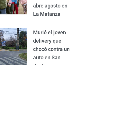
abre agosto en
La Matanza
Murió el joven
delivery que
chocó contra un
auto en San
Justo
Almirante se
hizo fuerte en
Casanova y se
quedó con los 3
puntos frente a
Racing de