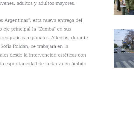
jóvenes, adultos y adultos mayores.
les Argentinas”, esta nueva entrega del
o eje principal la “Zamba” en sus
coreográficas regionales. Además, durante
 Sofía Roldán, se trabajará en la
ales desde la intervención estéticas con
 la espontaneidad de la danza en ámbito
ma de capacitaciones en danzas
o poner en valor la transcendencia que
exto natural a través de la deconstrucción
stentes para configurar nuevas
ión, sin perder de vista los elementos
 aspectos culturales y folklóricos del