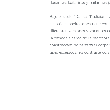
docentes, bailarinas y bailarines 
Bajo el título “Danzas Tradiciona
ciclo de capacitaciones tiene com
diferentes versiones y variantes 
la jornada a cargo de la profesora
construcción de narrativas corpor
fines escénicos, en contraste con
social.
Folklore en Acción es un “progra
folklóricas que tiene por objetiv
adopta el baile dentro de su cont
de los patrones coreográficos exi
composiciones desde la improvisac
de identidad, profundizando en los