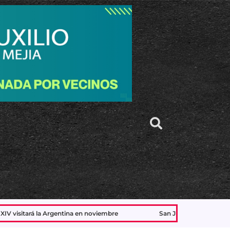
oviembre
San Justo: detienen a uno de los acusados de matar 