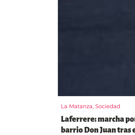
La Matanza
,
Sociedad
Laferrere: marcha por 
barrio Don Juan tras