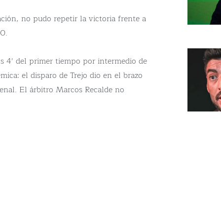
ación, no pudo repetir la victoria frente a
0.
los 4′ del primer tiempo por intermedio de
ica: el disparo de Trejo dio en el brazo
enal. El árbitro Marcos Recalde no
o Szeszurak fue a buscar el empate y
fendió con alma y vida la ventaja.
untos, pero no pudo festejar la
o a que Colegiales también ganó su
la próxima.