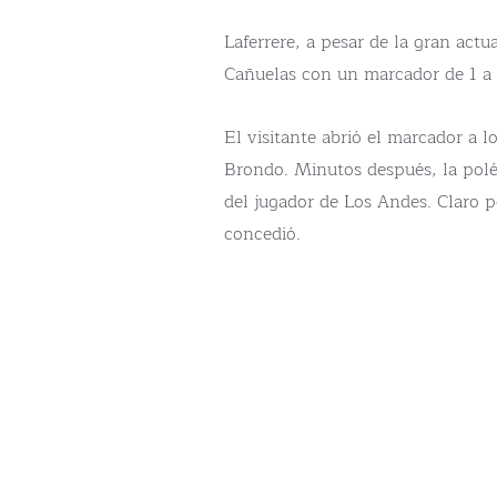
Laferrere, a pesar de la gran actu
Cañuelas con un marcador de 1 a 
El visitante abrió el marcador a 
Brondo. Minutos después, la polém
del jugador de Los Andes. Claro p
concedió.
El conjunto dirigido por Guillerm
sometió al conjunto sureño que de
Los Andes se quedó con los tres p
obtención del campeonato, debid
partido. El torneo se definirá en 