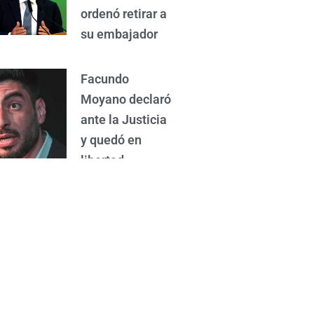
ordenó retirar a
su embajador
Facundo
Moyano declaró
ante la Justicia
y quedó en
libertad
Mataron a un
chofer de
aplicación
durante un
intento de
asalto en Virrey