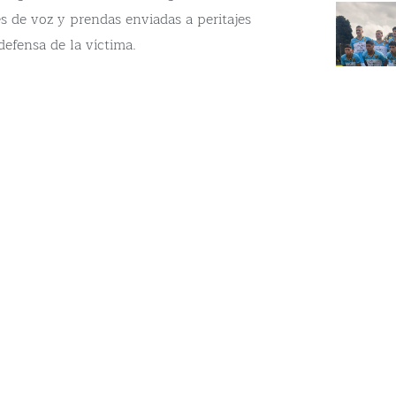
s de voz y prendas enviadas a peritajes
defensa de la víctima.
legajo que sustenta la acusación y serán
dos externos.
e Chelo Torres ya tenía una condena
do contra una menor, dictada en 2009.
es penitenciarias bonaerenses y recuperó
¡Se
te es uno de los ejes que la querella
utelares para respaldar la acusación.
vo: “Estamos frente a una conducta
o”, frase que citó en sus presentaciones