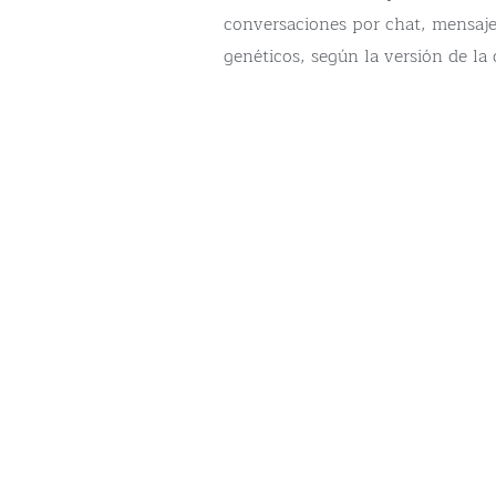
conversaciones por chat, mensaje
genéticos, según la versión de la 
Esos materiales forman parte del 
evaluados por peritos especializa
Fuentes judiciales remarcaron qu
anterior por abuso sexual agrava
Cumplió pena en distintas unidad
la libertad en 2012; ese anteceden
pone en valor al pedir medidas ca
El abogado Ignacio Barrios sostu
reiterada, no a un episodio aislad