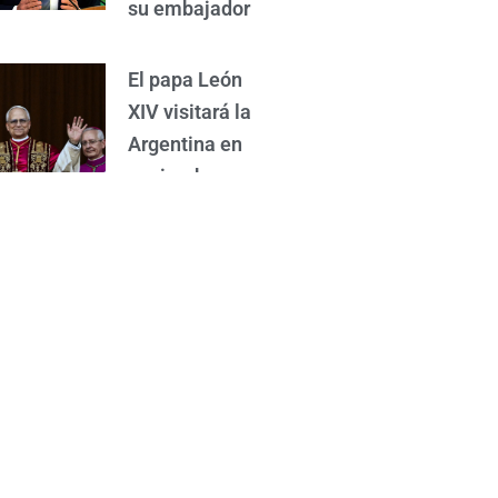
su embajador
El papa León
XIV visitará la
Argentina en
noviembre
Pronóstico: el
clima para esta
semana que
abre agosto en
La Matanza