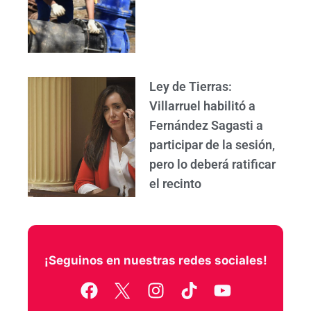
Ley de Tierras:
Villarruel habilitó a
Fernández Sagasti a
participar de la sesión,
pero lo deberá ratificar
el recinto
¡Seguinos en nuestras redes sociales!
F
I
T
Y
a
n
i
o