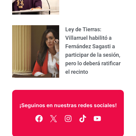
Ley de Tierras:
Villarruel habilitó a
Fernández Sagasti a
participar de la sesión,
pero lo deberá ratificar
el recinto
¡Seguinos en nuestras redes sociales!
F
I
T
Y
a
n
i
o
c
s
k
u