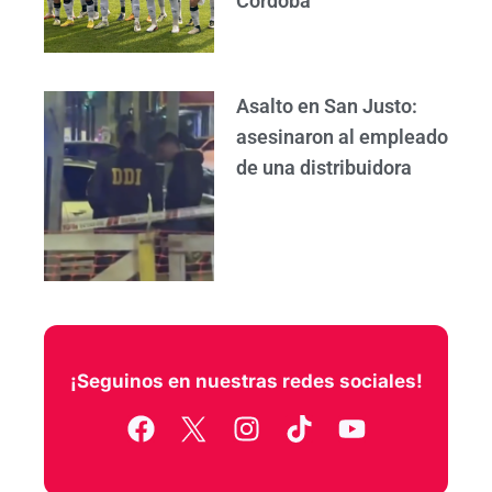
Córdoba
Asalto en San Justo:
asesinaron al empleado
de una distribuidora
¡Seguinos en nuestras redes sociales!
F
I
T
Y
a
n
i
o
c
s
k
u