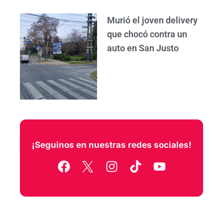
Murió el joven delivery
que chocó contra un
auto en San Justo
¡Seguinos en nuestras redes sociales!
F
I
T
Y
a
n
i
o
c
s
k
u
e
t
t
t
b
a
o
u