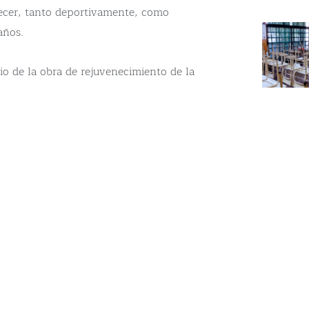
recer, tanto deportivamente, como
años.
io de la obra de rejuvenecimiento de la
y trabajos.
mantenimiento en nuestra casa. En
o de juego, comenzamos la primera etapa
tea”, marcaron desde la institución.
¡Se
 de proteger los vestuarios, Buffet y los
 de la misma, esta obra es el primer
estra platea”.
ar e inmovilizar los escalones con