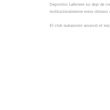
Deportivo Laferrere no dejó de c
institucionalmente estos últimos 
El club matancero anunció el inic
platea, además de otras reformas 
“Este mes comenzamos tareas de 
paralelo al resembrado del camp
de la impermeabilización de la pla
A su vez, marcaron que “con el fin
espacios que se encuentran debajo
paso en el rejuvenecimiento de nu
“El primer paso consistió en aline