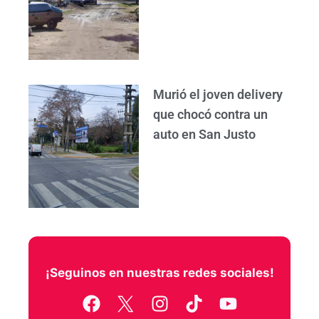
Murió el joven delivery
que chocó contra un
auto en San Justo
¡Seguinos en nuestras redes sociales!
F
I
T
Y