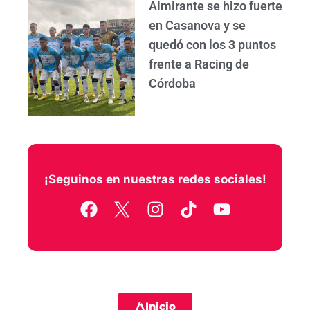
Almirante se hizo fuerte
en Casanova y se
quedó con los 3 puntos
frente a Racing de
Córdoba
¡Seguinos en nuestras redes sociales!
F
I
T
Y
a
n
i
o
c
s
k
u
e
t
t
t
b
a
o
u
o
g
k
b
Inicio