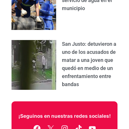
servicio de agua en el
municipio
San Justo: detuvieron a
uno de los acusados de
matar a una joven que
quedó en medio de un
enfrentamiento entre
bandas
¡Seguinos en nuestras redes sociales!
F
I
T
Y