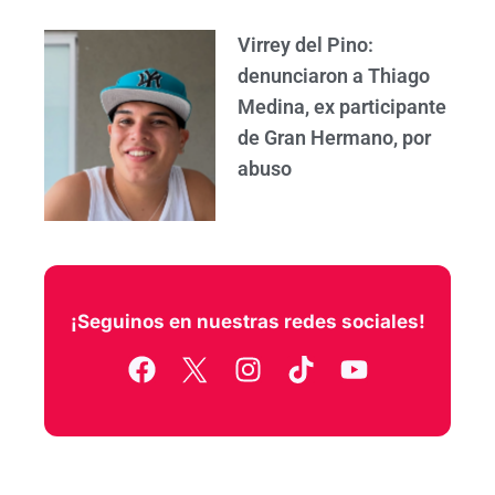
Virrey del Pino:
denunciaron a Thiago
Medina, ex participante
de Gran Hermano, por
abuso
¡Seguinos en nuestras redes sociales!
F
I
T
Y
a
n
i
o
c
s
k
u
e
t
t
t
b
a
o
u