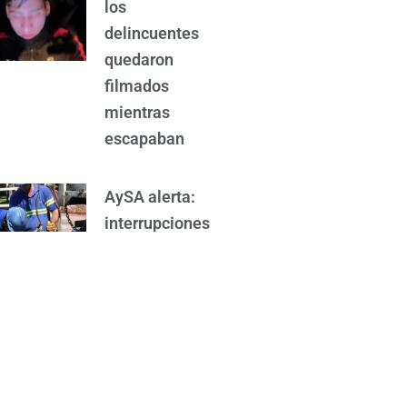
los
delincuentes
quedaron
filmados
mientras
escapaban
AySA alerta:
interrupciones
en el servicio de
agua en el
municipio
Murió el joven
delivery que