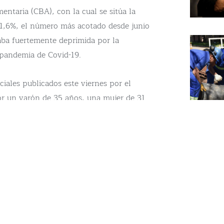
mentaria (CBA), con la cual se sitúa la
s 1,6%, el número más acotado desde junio
ba fuertemente deprimida por la
 pandemia de Covid-19.
ciales publicados este viernes por el
r un varón de 35 años, una mujer de 31
a de 8 años, requirió $393.319 para no
jo del Índice de Precios al Consumidor
l 4,6% durante el sexto mes del año.
s del IPC del INDEC subió 3%. De las
ue más aumentaron fueron las de