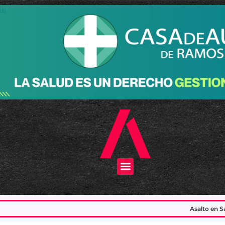
Menu
Asalto en San Justo: asesinaron al emple