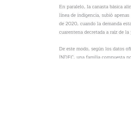
En paralelo, la canasta básica ali
línea de indigencia, subió apena
de 2020, cuando la demanda esta
cuarentena decretada a raíz de la
De este modo, según los datos ofi
INDEC, una familia compuesta po
años, un hijo de 6 años y una hij
caer en la indigencia.
Ambas canastas treparon por deba
(IPC), que registró un ascenso de
La división de alimentos y bebida
divisiones con mayor peso, las q