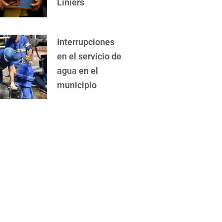
Liniers
Interrupciones
en el servicio de
agua en el
municipio
Mataron a un
chofer de
aplicación
durante un
intento de
asalto en Virrey
del Pino