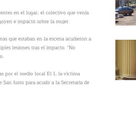
entes en el lugar, el colectivo que venía
goyen e impactó sobre la mujer.
onas que estaban en la escena acudieron a
iples lesiones tras el impacto. “No
n.
s por el medio local El 1, la víctima
e San Justo para acudir a la Secretaría de
s”.
, fiscal de la UFI N° 13 local. Mientras
cusado de Homicidio Culposo.