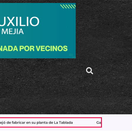
a de La Tablada
García Cuerva: “Ojalá que entre todos constr