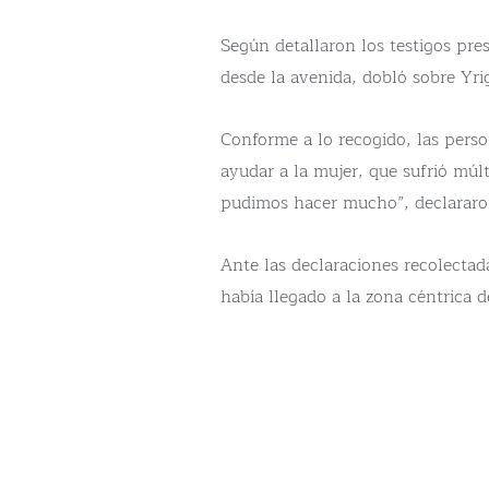
Según detallaron los testigos pres
desde la avenida, dobló sobre Yri
Conforme a lo recogido, las pers
ayudar a la mujer, que sufrió múlt
pudimos hacer mucho”, declararo
Ante las declaraciones recolectada
había llegado a la zona céntrica d
la Tercera Edad a “retirar alimento
El caso fue remitido a Luis Maroto
que el chofer, de 52 años, fue a