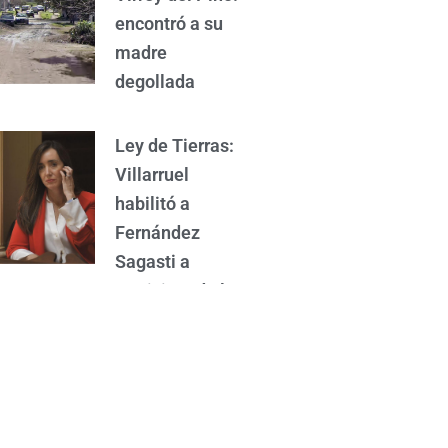
encontró a su
madre
degollada
Ley de Tierras:
Villarruel
habilitó a
Fernández
Sagasti a
participar de la
sesión, pero lo
deberá ratificar
el recinto
“La menor