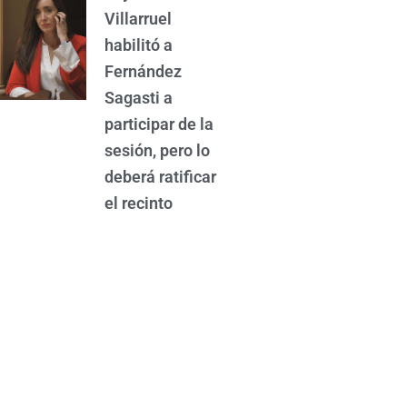
Villarruel
habilitó a
Fernández
Sagasti a
participar de la
sesión, pero lo
deberá ratificar
el recinto
Diluvio en el
AMBA:
inundaciones y
calles
anegadas en el
municipio