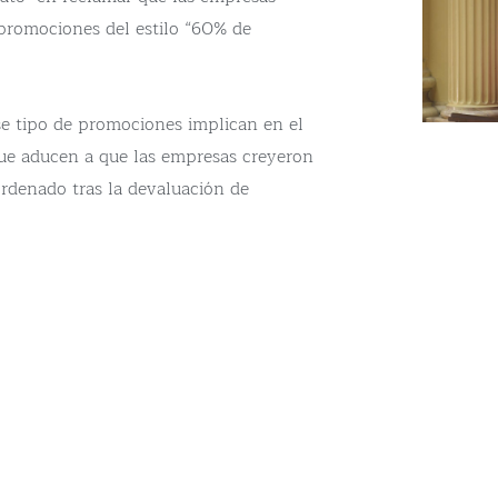
 promociones del estilo “60% de
se tipo de promociones implican en el
ue aducen a que las empresas creyeron
ordenado tras la devaluación de
ento de precios mucho más alto del
 la Casa Rosada, las empresas estarían
s ventas. Pero considera que las
s del INDEC que capten los verdaderos
smo recaudador solo toman el precio