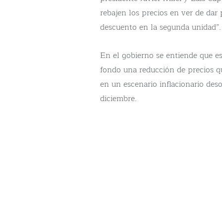
rebajen los precios en ver de dar
descuento en la segunda unidad”.
En el gobierno se entiende que e
fondo una reducción de precios q
en un escenario inflacionario des
diciembre.
Es lo que se denomina un increm
necesario. Ahora, en la visión de
retrayendo debido a la caída de la
promos evitan que los inspectore
precios.
Es que en los agentes del organi