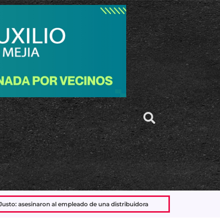
 una distribuidora
Peabody dejó de fabricar en su planta de La